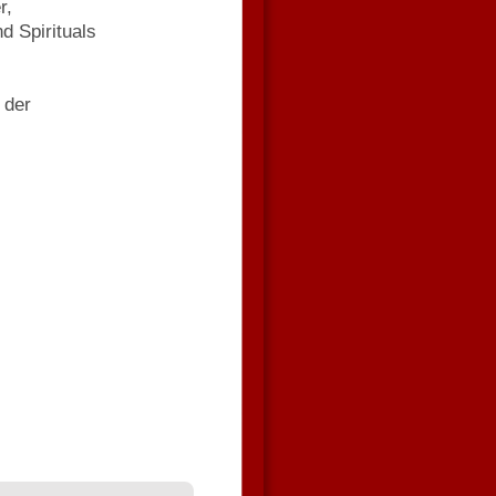
r, 
d Spirituals 
 der 