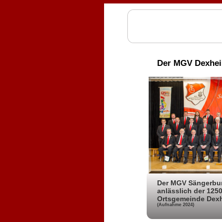
Der MGV Dexheim
Der MGV Sängerbun
anlässlich der 1250
Ortsgemeinde Dex
(Aufnahme 2024)