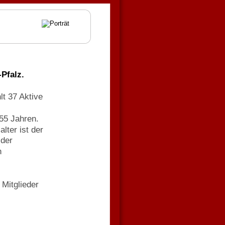
Pfalz.
t 37 Aktive 
55 Jahren. 
lter ist der 
der 
 
Mitglieder 