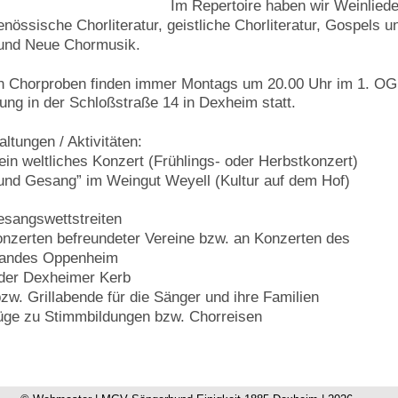
Im Repertoire haben wir Weinliede
enössische Chorliteratur, geistliche Chorliteratur, Gospels un
und Neue Chormusik.
n Chorproben finden immer Montags um 20.00 Uhr im 1. OG
ng in der Schloßstraße 14 in Dexheim statt.
ltungen / Aktivitäten:
 ein weltliches Konzert (Frühlings- oder Herbstkonzert)
 und Gesang” im Weingut Weyell (Kultur auf dem Hof)
esangswettstreiten
onzerten befreundeter Vereine bzw. an Konzerten des
rbandes Oppenheim
r der Dexheimer Kerb
zw. Grillabende für die Sänger und ihre Familien
üge zu Stimmbildungen bzw. Chorreisen